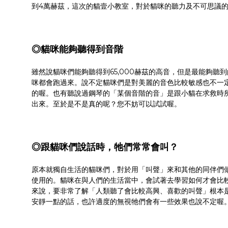
到4萬赫茲，這次的貓壹小教室，對於貓咪的聽力及不可思議
◎貓咪能夠聽得到音階
雖然說貓咪們能夠聽得到65,000赫茲的高音，但是最能夠聽到
咪都會跑過來。說不定貓咪們是對美麗的音色比較敏感也不一
的喔。也有聽說過鋼琴的「某個音階的音」是跟小貓在求救時
出來。至於是不是真的呢？您不妨可以試試喔。
◎跟貓咪們說話時，牠們常常會叫？
原本就獨自生活的貓咪們，對於用「叫聲」來和其他的同伴們
使用的。貓咪在與人們的生活當中，會試著去學習如何才會比較
來說，要非常了解「人類聽了會比較高興、喜歡的叫聲」根本
安靜一點的話，也許適度的無視牠們會有一些效果也說不定喔