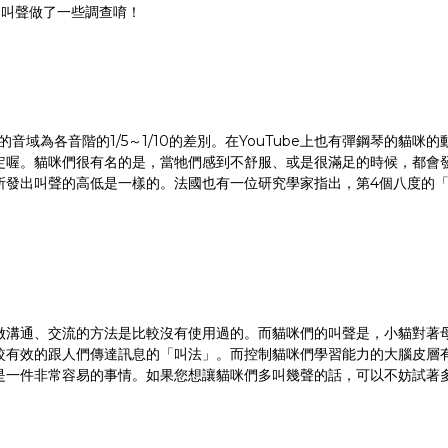
的叫聲做了一些調查唷！
的音域為各音階的1/5～1/10的差別。在YouTube上也有彈鋼琴的
定喔。貓咪們很有名的是，當牠們感到不舒服、或是很滿足的時候，都會
所發出叫聲的高低是一樣的。法國也有一位研究學家指出，第4個八度的「
做溝通、交流的方法是比較沒有使用過的。而貓咪們的叫聲是，小貓對著
有效的跟人們傳達訊息的「叫法」。而控制貓咪們學習能力的大腦皮層有3
是一件非常容易的事情。如果您想讓貓咪們多叫幾聲的話，可以不妨試著
。