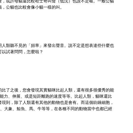
裡，或許母貓還比較哈士奇叫聲（低沈）也說不定喔。一般公貓
貓，公貓也比較會像小貓一樣的叫。
用人類聽不見的「頻率」來發出聲音。說不定是想表達些什麼也
可以試著問問，怎麼啦？
的比了之後，您會發現其實貓咪比起人類，還有很多很優秀的能
耀能力、伸展、或是短距離跑的速度等等。比起人類，貓咪還比
發現到，除了人類還有其他的動物也是會有。而這個紡錘細胞，
類、大象、鯨魚、馬、牛等等，在各種不同的動物當中也都已經