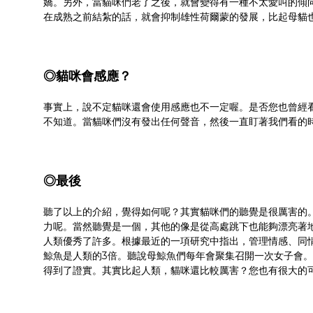
嬌。另外，當貓咪們老了之後，就會變得有一種不太愛叫的傾
在成熟之前結紮的話，就會抑制雄性荷爾蒙的發展，比起母貓
◎貓咪會感應？
事實上，說不定貓咪還會使用感應也不一定喔。是否您也曾經
不知道。當貓咪們沒有發出任何聲音，然後一直盯著我們看的
◎最後
聽了以上的介紹，覺得如何呢？其實貓咪們的聽覺是很厲害的
力呢。當然聽覺是一個，其他的像是從高處跳下也能夠漂亮著
人類優秀了許多。根據最近的一項研究中指出，管理情感、同
鯨魚是人類的3倍。聽說母鯨魚們每年會聚集召開一次女子會
得到了證實。其實比起人類，貓咪還比較厲害？您也有很大的