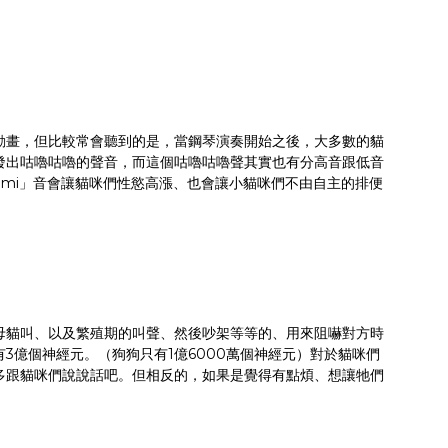
貓咪的動畫，但比較常會聽到的是，當鋼琴演奏開始之後，大多數的貓
發出咕嚕咕嚕的聲音，而這個咕嚕咕嚕聲其實也有分高音跟低音
mi」音會讓貓咪們性慾高漲、也會讓小貓咪們不由自主的排便
母貓叫、以及繁殖期的叫聲、然後吵架等等的、用來阻嚇對方時
億個神經元。（狗狗只有1億6000萬個神經元）對於貓咪們
多跟貓咪們說說話吧。但相反的，如果是覺得有點煩、想讓牠們