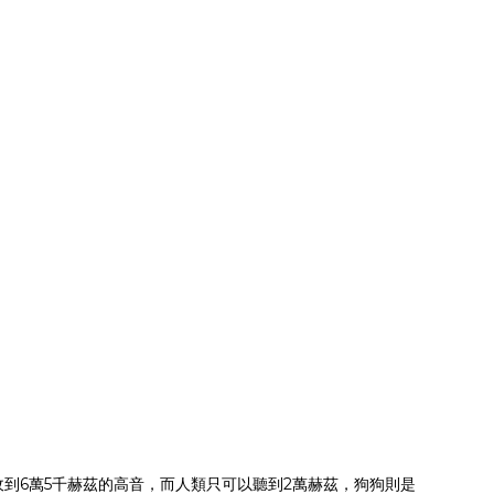
到6萬5千赫茲的高音，而人類只可以聽到2萬赫茲，狗狗則是