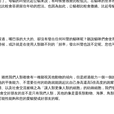
向了。母貓的叫聲比起公貓來說，有時候會感覺比較低沉。在貓咪的世界
也比較會容易留住年幼的想法。也因為如此，公貓都比較會撒嬌。比起母
看過，嘴巴張的大大的、卻沒有發出任何叫聲的貓咪呢？聽說貓咪們會使
時候，或許就是在使用人類聽不到的「頻率」發出叫聲也說不定呢。您也
。雖然我們人類都會有一種鄙視其他動物的傾向，但是經過能力一個一個
地的平衡能力、不需要任何的助跑就能跳起比自己身高還高5倍高度的跳
情、以及社會交流被稱之為「讓人類更像人類的細胞」的紡錘細胞，我們
。會交好朋友的並不是只有我們人類，其他的像是靈長類動物、海豚、鳥
可能性能夠和您的愛貓變成好朋友的喔。