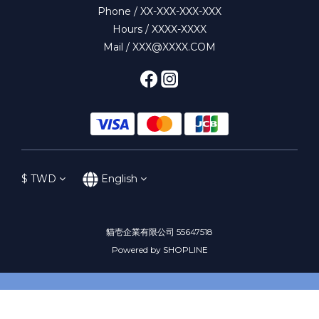
Phone / XX-XXX-XXX-XXX
Hours / XXXX-XXXX
Mail / XXX@XXXX.COM
$
TWD
English
貓壱企業有限公司 55647518
Powered by SHOPLINE