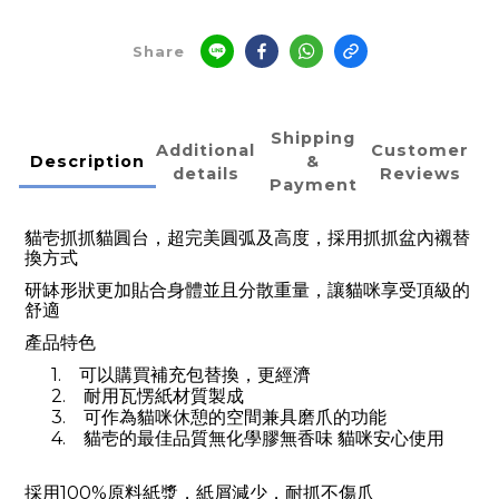
Share
Shipping
Additional
Customer
Description
&
details
Reviews
Payment
貓壱抓抓貓圓台，超完美圓弧及高度，採用抓抓盆內襯替
換方式
研缽形狀更加貼合身體並且分散重量，
讓貓咪享受頂級的
舒適
產品特色
1.
可以購買補充包替換，更經濟
2.
耐用瓦愣紙材質製成
3.
可作為貓咪休憩的空間兼具磨爪的功能
4.
貓壱的最佳品質無化學膠無香味 貓咪安心使用
採用100%原料紙漿，紙屑減少，耐抓不傷爪