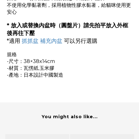
不使用化學黏著劑，採用植物性膠水黏著，給貓咪使用更
安心
*
放入或替換內盆時（圓盤片）請先拍平放入外框
後再往下壓
*適用
抓抓盆 補充內盆
可以另行選購
規格
-尺寸
：38×38x14cm
-材質
：瓦愣紙.玉米膠
-產地：日本設計中國製造
You might also like...