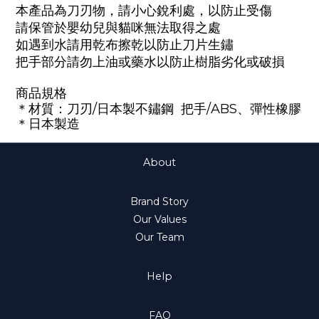
本產品為刀刃物，請小心銳利處，以防止受傷
請保管於嬰幼兒與貓咪無法取得之處
如遇到水請用乾布擦乾以防止刀片生鏽
把手部分請勿上油或藥水以防止樹脂劣化或破損
商品
規格
＊材質：
刀刃
/
日本製不鏽鋼
把手
/ABS
、彈性橡膠
＊日本製造
About
Brand Story
Our Values
Our Team
Help
FAQ