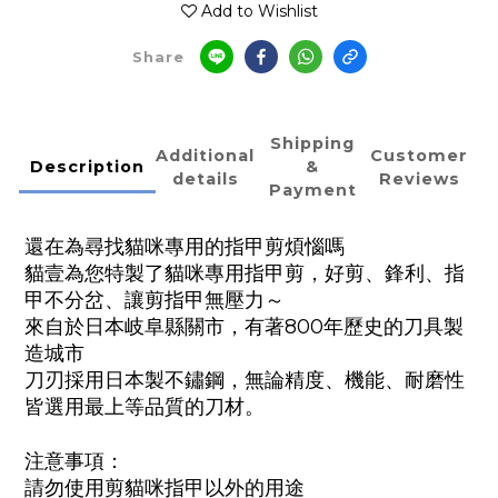
Add to Wishlist
Share
Shipping
Additional
Customer
Description
&
details
Reviews
Payment
還在為尋找貓咪專用的指甲剪煩惱嗎
貓壹為您特製了貓咪專用指甲剪，好剪、鋒利、指
甲不分岔、讓剪指甲無壓力～
來自於日本岐阜縣關市，有著
800
年歷史的刀具製
造城市
刀刃採用日本製不鏽鋼，無論精度、機能、耐磨性
皆選用最上等品質的刀材。
注意事項：
請勿使用剪貓咪指甲以外的用途