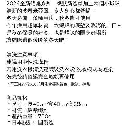
2024全新貓巢系列，甕狀新造型加上兩個小球球
清新的波希米亞風，令人身心都舒暢～
冬天必備，多種用法，秋冬皆可使用
今年採用超厚材質，軟綿綿的底墊及澎澎的上口～
是秋冬保暖的好窩，也是貓咪的隱身好場所
讓貓咪過個暖暖的冬天吧！
清洗注意事項：
建議用中性洗潔精
若用洗衣機清洗建議裝洗衣袋 洗衣模式為輕柔
洗完後請確認完全曬乾再使用
＊不正確的清洗方式可能會導致褪色、脫線、掉毛
商品
規格
＊尺寸
：長40
寬40
高
28
cm*
cm*
cm
＊材質
：聚酯纖維
＊產品重量：700
g
＊日本設計中國製造