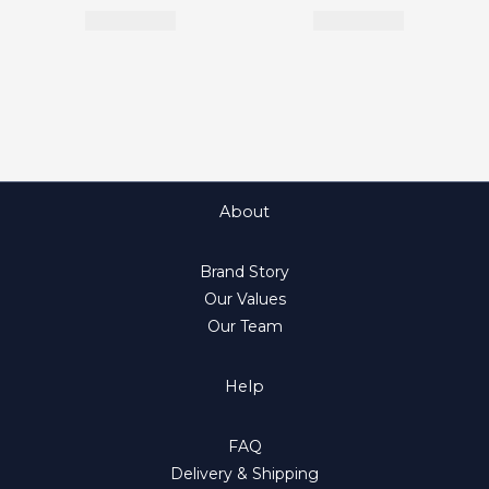
About
Brand Story
Our Values
Our Team
Help
FAQ
Delivery & Shipping