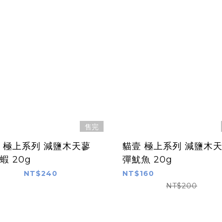
售完
 極上系列 減鹽木天蓼
貓壹 極上系列 減鹽木
蝦 20g
彈魷魚 20g
NT$240
NT$160
NT$200