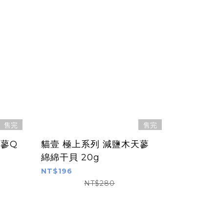
售完
售完
天蓼Q
貓壹 極上系列 減鹽木天蓼
綿綿干貝 20g
NT$196
NT$280