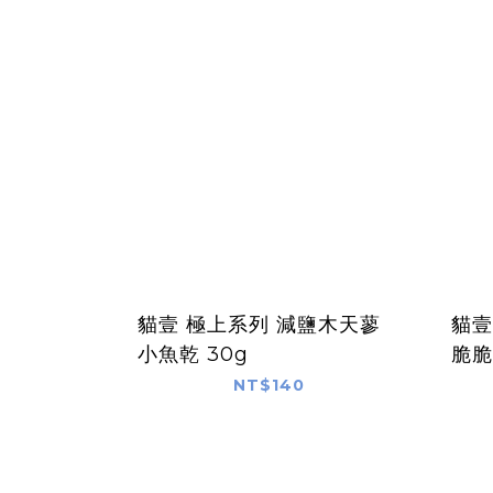
貓壹 極上系列 減鹽木天蓼
貓壹
小魚乾 30g
脆脆
NT$140