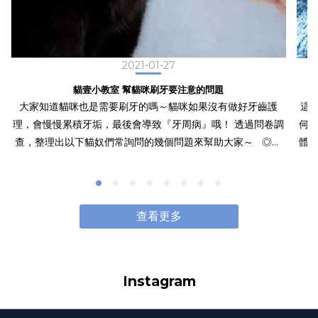
2021-01-27
貓壹小教室 幫貓咪刷牙要注意的問題
大家知道貓咪也是需要刷牙的嗎～貓咪如果沒有做好牙齒護
這
理，會慢慢累積牙垢，最後會導致『牙周病』哦！ 透過問卷調
何幫貓咪
查，整理出以下貓奴們常詢問的幾個問題來幫助大家～ ◎要
體內
從什麼時候開始刷牙？ 貓咪對於新的事情會抱持著警戒，如果
沙
等到貓咪長大之後才突然幫貓咪刷牙的話，會讓貓咪容易感到
跟濕度的
壓力 在貓咪是幼貓時期開始幫貓咪刷牙會比較適合，貓咪的牙
用危險性
齒會在4個月到6個月時長齊，以每週刷牙一次的頻率幫貓咪刷
是
查看更多
牙，漸進式地增加次數 先讓貓咪習慣牙齒被碰觸的感覺，再慢
能
慢習慣牙刷的觸感，對貓咪來說是比較無壓力的狀態！ 記得幫
不會被燙傷 溫度約設定在
貓咪刷牙時動作要輕柔點，無法使用牙刷的話，可以使用柔軟
的空間
Instagram
的紗布纏在手指上輕輕地擦拭。 ◎貓咪很討厭刷牙，我該怎麼
的
辦才好？ 很多貓奴面臨到『貓咪很討厭刷牙』這個問題，當貓
用擔心燙傷問題