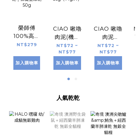
榮師傅
CIAO 啾嚕
CIAO 啾嚕
100%高品
肉泥(機能
肉泥
質原肉益生
性)
56g（14gx4）
NT$279
NT$72 ~
NT$72 ~
NT$77
NT$77
菌凍乾｜保
56g（14gx4）
健型凍乾
加入購物車
加入購物車
加入購物車
50g
人氣乾乾