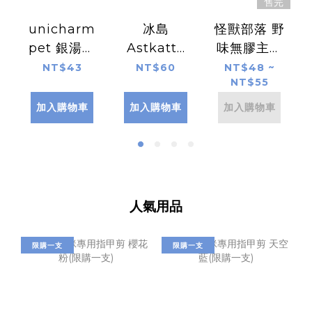
售完
unicharm
冰島
怪獸部落 野
pet 銀湯匙
Astkatta
味無膠主食
貓罐(濃郁)
健康主食罐
罐 82G
NT$43
NT$60
NT$48 ~
NT$55
70g
加入購物車
加入購物車
加入購物車
人氣用品
限購一支
限購一支