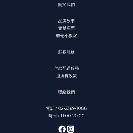
咪已經討厭刷牙時，可以先練習『碰觸貓咪口腔周圍』，先從
熱水
關於我們
貓咪喜歡被撫摸的部位開始 例如摸額頭搔下巴，自然的觸碰到
或
口腔周圍，使貓咪漸漸不會害怕突然被碰嘴巴，記得要一步一
子也要確
品牌故事
步循序漸進的嘗試，假如貓咪很反抗就退回上一個步驟 記得要
始
實體店面
讓貓咪是很放鬆的狀態下被碰觸牙齒唷～ ◎貓咪很討厭牙刷，
毛毯、貓窩、
貓壱小教室
我該怎麼辦才好？ 另一個問題則是『貓咪很討厭牙刷』，很簡
咪而言
單就不要使用牙刷，因為一直使用牙刷只會加速貓咪對刷牙的
爐
顧客服務
厭惡 除了使用紗布清潔，也可以使用棉花棒讓貓咪在放鬆狀態
暖爐等等 有一點要特別注
下觸碰牙齒，過程中要注意不要讓貓咪吞食紗布或是棉花棒～
焦的
◎不管怎麼做，貓咪都討厭刷牙的時候怎麼辦？ 碰到不管怎麼
在
付款配送服務
樣都不喜歡刷牙的貓咪，可以使用有牙齒護理功能的小點心或
對貓
退換貨政策
是小玩具來替代吧 另外也可以趁著每年度的健康檢查時讓醫師
裡
做全方位牙齒檢查，如此一來就可以讓貓咪減少罹患口炎的機
聯絡我們
會！ （此篇文章結至：
https://www.necoichi.co.jp/Blog/detail/id=7578）
電話 / 02-2369-1088
時間 / 11:00-20:00