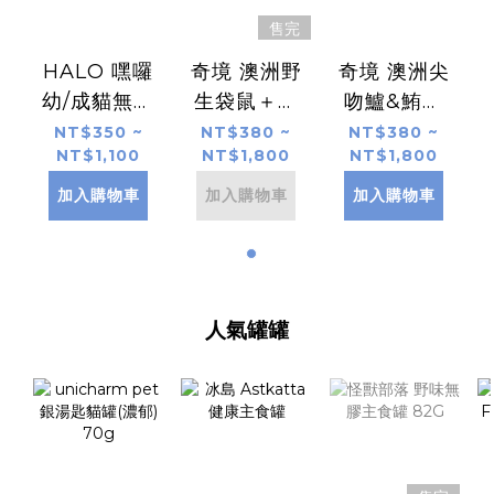
售完
HALO 嘿囉
奇境 澳洲野
奇境 澳洲尖
幼/成貓無穀
生袋鼠＋紐
吻鱸&鮪魚
雞肉
西蘭羊肺凍
＋紐西蘭羊
NT$350 ~
NT$380 ~
NT$380 ~
NT$1,100
NT$1,800
NT$1,800
乾 無穀全貓
肺凍乾 無穀
糧
全貓糧
加入購物車
加入購物車
加入購物車
人氣罐罐