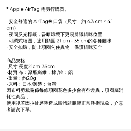
* Apple AirTag 需另行購買。
• 安全舒適的 AirTag® 口袋（尺寸：約 4.3 cm × 4.1
cm）
• 夜間反光標籤，昏暗環境下更易辨識貓咪位置
• 可調式項圈，適用頸圍 21 cm - 35 cm的各種貓咪
• 安全扣環，防止項圈勾住異物，保護貓咪安全
商品
規格
-尺寸
長度21
cm-35cm
-材質
布：聚酯纖維，棉 /
鈴：鋁
-重量：約20
g
-原料：日本/製造：台灣
因布料剪裁關係每條項圈花色多少會有些差異，
項圈屬消
耗性商品
，
使用後若因拉扯磨耗造成膠體鬆脫屬正常耗損現象
，
介意
者請勿下單
。