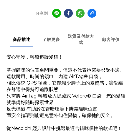
分享到
送貨及付款方
商品描述
了解更多
顧客評價
式
安心守護，輕鬆追蹤愛貓！
掌握貓咪的位置至關重要，但這不代表牠需要忍受不適。
這款耐用、時尚的領巾，內建 AirTag® 口袋，
相比傳統 GPS 項圈，它能減少脖子上的累贅感，讓愛貓
在舒適中保持可追蹤狀態
只需將 AirTag 輕鬆放入隱藏式 Velcro® 口袋，您的愛貓
就準備好隨時探索世界！
反光標籤 有助於在昏暗環境下辨識貓咪位置
而安全扣環則能避免意外勾住異物，確保牠的安全。
從Necoichi 經典設計中挑選最適合貓咪個性的款式吧！