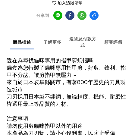
加入追蹤清單
分享到
送貨及付款方
商品描述
了解更多
顧客評價
式
還在為尋找貓咪專用的指甲剪煩惱嗎
貓壹為您特製了貓咪專用指甲剪，好剪、鋒利、指
甲不分岔、讓剪指甲無壓力～
來自於日本岐阜縣關市，有著
800
年歷史的刀具製
造城市
刀刃採用日本製不鏽鋼，無論精度、機能、耐磨性
皆選用最上等品質的刀材。
注意事項：
請勿使用剪貓咪指甲以外的用途
本產品為刀刃物，請小心銳利處，以防止受傷