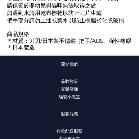
請保管於嬰幼兒與貓咪無法取得之處
如遇到水請用乾布擦乾以防止刀片生鏽
把手部分請勿上油或藥水以防止樹脂劣化或破損
商品
規格
＊材質：
刀刃
/
日本製不鏽鋼
把手
/ABS
、彈性橡膠
＊日本製造
關於我們
品牌故事
實體店面
貓壱小教室
顧客服務
付款配送服務
退換貨政策