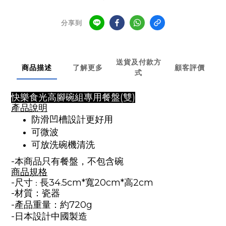
分享到
送貨及付款方
商品描述
了解更多
顧客評價
式
快樂食光高腳碗組專用餐盤(雙)
產品說明
防滑凹槽設計更好用
可微波
可放洗碗機清洗
-本商品只有餐盤，不包含碗
商品
規格
-尺寸
長
34.5
cm*寬20cm*高2cm
：
-材質：瓷器
-產品重量
：
約720
g
-日本設計中國製造