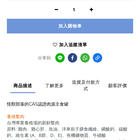
加入購物車
加入追蹤清單
分享到
送貨及付款方
商品描述
了解更多
顧客評價
式
怪獸部落的CAS認證肉源主食罐
養殖鱉肉
台灣專業養殖場的新鮮鱉肉
原料: 雞肉、雞心肝
、魚油
、洋車前子膳食纖維
、磷酸鈣
、碳酸
鈣
、維生素 (A
、B群
、D
、E
)
、有機礦物質
、牛磺酸