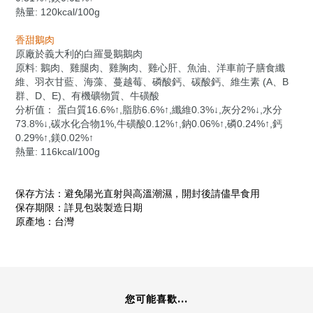
熱量: 120kcal/100g
香甜鵝肉
原廠於義大利的白羅曼鵝鵝肉
原料: 鵝肉、雞腿肉
、雞胸肉
、雞心肝
、魚油
、
洋車前子膳食纖
維
、羽衣甘藍
、海藻
、蔓越莓
、磷酸鈣
、碳酸鈣
、維生素 (A
、B
群
、D
、E
)
、有機礦物質
、牛磺酸
分析值：
蛋白質16.6%↑,脂肪6.6%↑,纖維0.3%↓,灰分2%↓,水分
73.8%↓,碳水化合物1%,牛磺酸0.12%
↑
,鈉0.06%
↑
,磷0.24%
↑
,鈣
0.29%
↑
,鎂0.02%
↑
熱量: 116kcal/100g
保存方法：避免陽光直射與高溫潮濕，開封後請儘早食用
保存期限：詳見包裝製造日期
原產地：台灣
您可能喜歡...