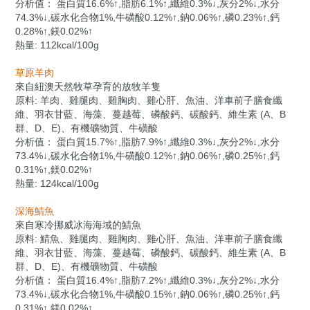
分析值：
蛋白質16.6%↑,脂肪6.1%↑,纖維0.3%↓,灰分2%↓,水分
74.3%↓,碳水化合物1%,牛磺酸0.12%
↑
,鈉0.06%
↑
,磷0.23%
↑
,鈣
0.28%
↑
,鎂0.02%
↑
熱量: 112kcal/100g
草原羊肉
來自紐澳天然牧草孕育的放牧羊隻
原料: 羊肉、雞腿肉
、雞胸肉
、雞心肝
、魚油
、
洋車前子膳食纖
維
、羽衣甘藍
、海藻
、蔓越莓
、磷酸鈣
、碳酸鈣
、維生素 (A
、B
群
、D
、E
)
、有機礦物質
、牛磺酸
分析值：
蛋白質15.7%↑,脂肪7.9%↑,纖維0.3%↓,灰分2%↓,水分
73.4%↓,碳水化合物1%,牛磺酸0.12%
↑
,鈉0.06%
↑
,磷0.25%
↑
,鈣
0.31%
↑
,鎂0.02%
↑
熱量: 124kcal/100g
深海鯖魚
來自寒冷挪威冰海海域的鯖魚
原料: 鯖魚、雞腿肉
、雞胸肉
、雞心肝
、魚油
、
洋車前子膳食纖
維
、羽衣甘藍
、海藻
、蔓越莓
、磷酸鈣
、碳酸鈣
、維生素 (A
、B
群
、D
、E
)
、有機礦物質
、牛磺酸
分析值：
蛋白質16.4%↑,脂肪7.2%↑,纖維0.3%↓,灰分2%↓,水分
73.4%↓,碳水化合物1%,牛磺酸0.15%
↑
,鈉0.06%
↑
,磷0.25%
↑
,鈣
0.31%
↑
,鎂0.02%
↑