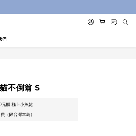
我們
貓不倒翁 S
00元贈 極上小魚乾
運費（限台灣本島）