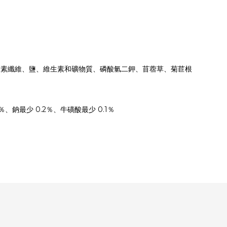
維素纖維、鹽、維生素和礦物質、磷酸氫二鉀、苜蓿草、菊苣根
％、鈉最少 0.2％、牛磺酸最少 0.1％