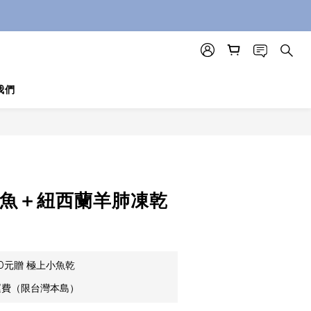
我們
鮭魚＋紐西蘭羊肺凍乾
00元贈 極上小魚乾
運費（限台灣本島）