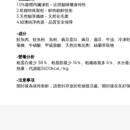
1.5%腺體內臟凍乾－比照貓咪獵食特性
2.乾糧特殊製程－鮮肉鎖鮮技術
3.天然貓草纖維－天然化毛膏
4.紐澳純淨肉源－品質安全保障
-成分
鮭魚肉、鮭魚粉、魚粉、豌豆蛋白、豌豆、扁豆、牛油、冷凍
菊糖、牛磺酸、甲硫胺酸、天然抗氧化劑、絲蘭萃取物
-營養分析
粗蛋白最少 38％、粗脂肪最少 16％、粗纖維最多 6％、水分最多 
熱量：代謝能3600kcal／kg
-注意事項
開封後為保持新鮮，請密封存放於乾燥陰涼處。開封後在良好保