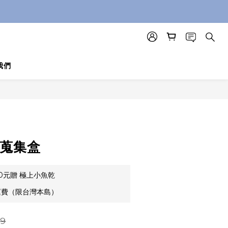
我們
鬚蒐集盒
00元贈 極上小魚乾
運費（限台灣本島）
9