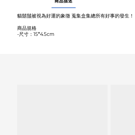
商品描述
貓鬍鬚被視為好運的象徵 蒐集盒集總所有好事的發生！
商品
規格
-尺寸：15*4.5cm