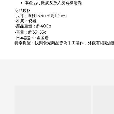
本產品可微波及放入洗碗機清洗
商品
規格
-尺寸
直徑13.4
高11.2
：
cm*
cm
-材質：瓷器
-產品重量
：約400
g
-容量
：
約35~55g
-日本設計中國製造
特別提醒：快樂食光商品皆為手工製作，外觀有細微黑