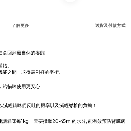
了解更多
送貨及付款方式
進食回到最自然的姿態
開始。
機能之間，取得最剛好的平衡。
，給貓咪使用更安心
可以
減輕貓咪們反吐的機率以及減輕脊椎的負擔！
建議貓咪每
1kg
一天要攝取
20-45ml
的水分
, 能有效預防腎臟病