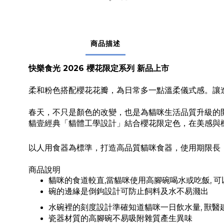
商品描述
快樂食光 2026 櫻花限定系列 新品上市
柔和粉色搭配櫻花花瓣，為日常多一點溫柔儀式感。讓
春天，不只是顏色的改變，也是為貓咪生活品質升級的
貓壹經典「貓體工學設計」結合櫻花限定色，在美感與
以人用食器為標準，
打造
高品質貓咪食器，使用期限長
商品說明
貓咪的食道較直
,當
貓咪使用高腳碗喝水或吃飯
, 
碗的邊緣是倒鉤設計可防止飼料及水不易濺出
水碗裡的刻度設計準確知道貓咪一日飲水量
,
獸醫
瓷器材質的高腳碗不易吸附雜質產生異味