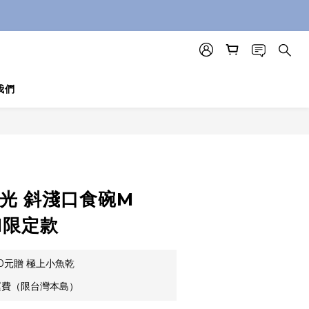
我們
食光 斜淺口食碗M
nd限定款
00元贈 極上小魚乾
運費（限台灣本島）