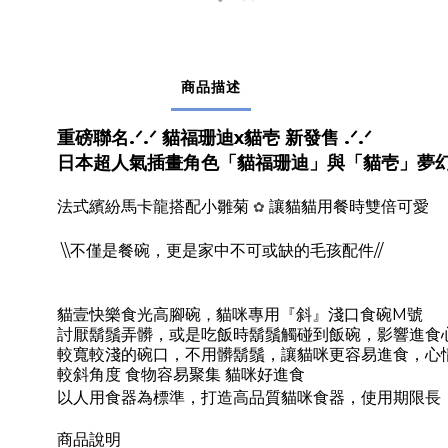
商品描述
重磅聯名.ᐟ.ᐟ 貓福珊迪x貓壱 新發售 .ᐟ.ᐟ
日本超人氣插畫角色「貓福珊迪」與「貓壱」夢
法式繽紛馬卡龍搭配小雛菊
讓貓貓用餐時雙倍可愛
✿
\\不僅是餐碗，更是家中不可或缺的毛孩配件//
，
貓壹快樂食光
高腳碗
貓咪專用『斜』淺口食碗M號
討厭鬍鬚弄髒，或是吃飯時鬍鬚觸碰到飯碗，影響進食
較寬較淺的碗口，不用髒鬍鬚，讓貓咪更容易進食，心
較斜角度 食物容易聚集 貓咪好進食
以人用食器為標準，
打造
高品質貓咪食器，使用期限長
商品說明