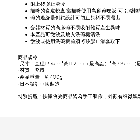
附上矽膠止滑套
貓咪的食道較直
,當
貓咪使用高腳碗吃飯
, 可以
減輕
碗的邊緣是倒鉤設計可防止飼料不易濺出
瓷器材質的高腳碗不易吸附雜質產生異味
本產品可微波及放入洗碗機清洗
微波或使用洗碗機前須將矽膠止滑套取下
商品
規格
-尺寸
：
直徑13.4c
m*
高11.2
cm（最高點）
*高7.8
cm（
-材質：瓷器
-產品重量
：
約400
g
-日本設計中國製造
特別提醒：快樂食光商品皆為手工製作，外觀有細微黑