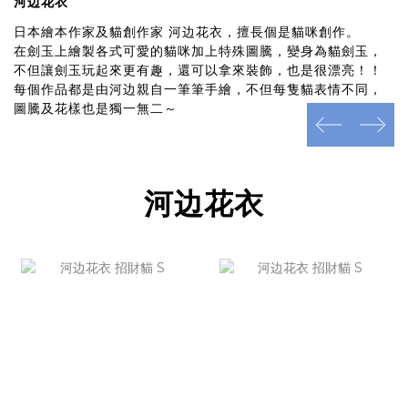
河边花衣
日本繪本作家及貓創作家 河边花衣，擅長個是貓咪創作。
在劍玉上繪製各式可愛的貓咪加上特殊圖騰，變身為貓劍玉，
不但讓劍玉玩起來更有趣，還可以拿來裝飾，也是很漂亮！！
每個作品都是由河边親自一筆筆手繪，不但每隻貓表情不同，
圖騰及花樣也是獨一無二～
prev
next
河边花衣