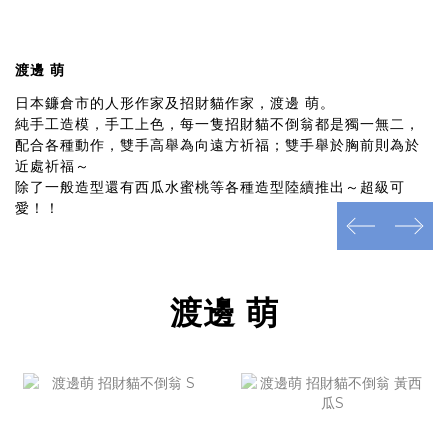
渡邊 萌
日本鐮倉市的人形作家及招財貓作家，渡邊 萌。
純手工造模，手工上色，每一隻招財貓不倒翁都是獨一無二，
配合各種動作，雙手高舉為向遠方祈福；雙手舉於胸前則為於
近處祈福～
除了一般造型還有西瓜水蜜桃等各種造型陸續推出～超級可
愛！！
prev
next
渡邊 萌